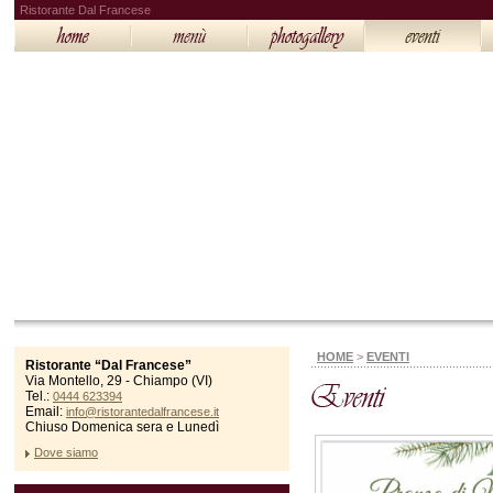
Ristorante Dal Francese
HOME
>
EVENTI
Ristorante “Dal Francese”
Via Montello, 29 - Chiampo (VI)
Tel.:
0444 623394
Email:
info@ristorantedalfrancese.it
Chiuso Domenica sera e Lunedì
Dove siamo