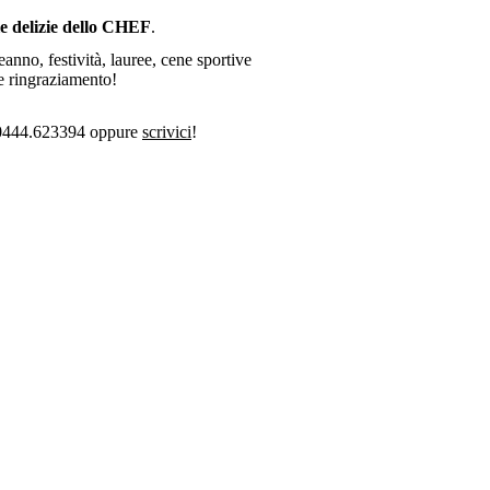
le delizie dello CHEF
.
anno, festività, lauree, cene sportive
e ringraziamento!
 0444.623394 oppure
scrivici
!